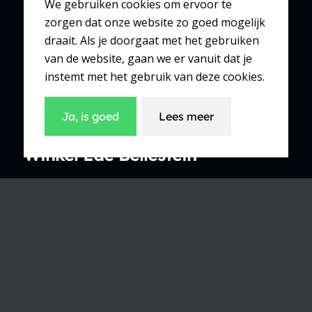
We gebruiken cookies om ervoor te
Winkel Ede Parkweide
zorgen dat onze website zo goed mogelijk
draait. Als je doorgaat met het gebruiken
van de website, gaan we er vanuit dat je
Parkweide 24
instemt met het gebruik van deze cookies.
6718 DJ Ede
0318 519 360
Ja, is goed
Lees meer
Winkel Ede Bellestein
Bellestein 71
6714 DP Ede
0318 638 963
Winkel Ede Rozenplein