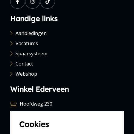
Handige links
Aanbiedingen
Vacatures
Spaarsysteem
Contact
Webshop
Winkel Ederveen
Hoofdweg 230
6744 WR Ederveen
Cookies
0318 571 234