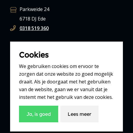
Parkweide 24
6718 DJ Ede
0318 519 360
Winkel Ede Bellestein
Cookies
Bellestein 71
We gebruiken cookies om ervoor te
6714 DP Ede
zorgen dat onze website zo goed mogelijk
draait. Als je doorgaat met het gebruiken
0318 638 963
van de website, gaan we er vanuit dat je
instemt met het gebruik van deze cookies.
Winkel Ede Rozenplein
Ja, is goed
Lees meer
Rozenplein 13
6713 EN Ede