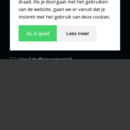
draait. Als je doorgaat met het gebruiken
Dorpsstraat 147
van de website, gaan we er vanuit dat je
6741 AE Lunteren
instemt met het gebruik van deze cookies.
0318 482 225
Ja, is goed
Lees meer
Winkel Barneveld
Van Schaffelaarstraat 66
3771 BW Barneveld
0342 422 871
Winkel Renswoude
Dorpsstraat 71
3927 BB Renswoude