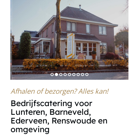
1
2
3
4
5
6
7
8
9
Afhalen of bezorgen? Alles kan!
Bedrijfscatering voor
Lunteren, Barneveld,
Ederveen, Renswoude en
omgeving