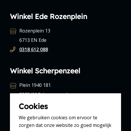
Winkel Ede Rozenplein
Rozenplein 13
6713 EN Ede
0318 612 088
Winkel Scherpenzeel
Plein 1940 181
3925 JM Scherpenzeel
033 277 16 46
Cookies
We gebruiken cookies om ervoor te
Winkel Lunteren
zorgen dat onze website zo goed mogelijk