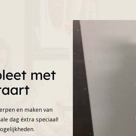
leet met
taart
twerpen en maken van
iale dag éxtra speciaal!
ogelijkheden.