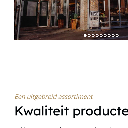
1
2
3
4
Een uitgebreid assortiment
Kwaliteit product