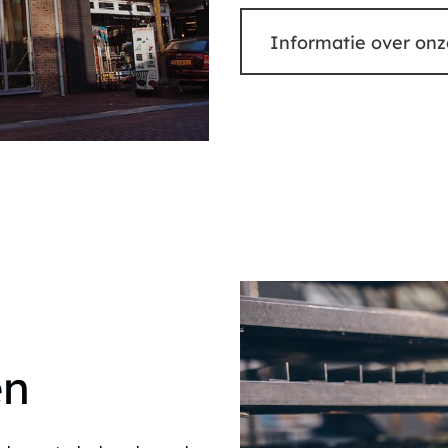
Informatie over onz
5
6
7
8
9
en