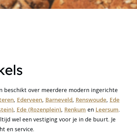
kels
en beschikt over meerdere modern ingerichte
teren
,
Ederveen
,
Barneveld
,
Renswoude
,
Ede
stein)
,
Ede (Rozenplein)
,
Renkum
en
Leersum
.
ltijd wel een vestiging voor je in de buurt. Je
t en service.