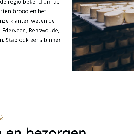
n de regio bekend om de
orten brood en het
nze klanten weten de
, Ederveen, Renswoude,
n. Stap ook eens binnen
k
n en bezorgen