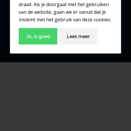
draait. Als je doorgaat met het gebruiken
van de website, gaan we er vanuit dat je
Plein 1940 181
instemt met het gebruik van deze cookies.
3925 JM Scherpenzeel
033 277 16 46
Ja, is goed
Lees meer
Winkel Lunteren
Dorpsstraat 147
6741 AE Lunteren
0318 482 225
Winkel Barneveld
Van Schaffelaarstraat 66
3771 BW Barneveld