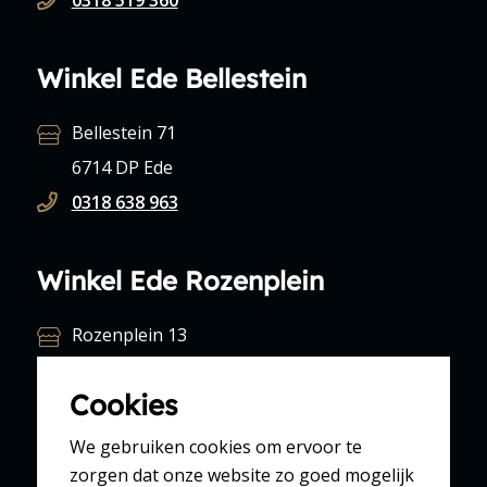
Winkel Ede Bellestein
Bellestein 71
6714 DP Ede
0318 638 963
Winkel Ede Rozenplein
Rozenplein 13
6713 EN Ede
Cookies
0318 612 088
We gebruiken cookies om ervoor te
zorgen dat onze website zo goed mogelijk
Winkel Scherpenzeel