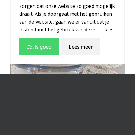
zorgen dat onze website zo goed mogelijk
draait. Als je doorgaat met het gebruiken
van de website, gaan we er vanuit dat je
instemt met het gebruik van deze cookies.
Ja, is goed
Lees meer
×
Meld u aan voor onze
1
2
3
4
5
6
7
maandelijkse nieuwsbrief
Inschrijven