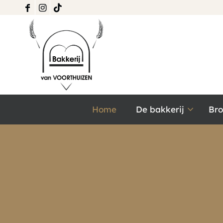
Home
De bakkerij
Br