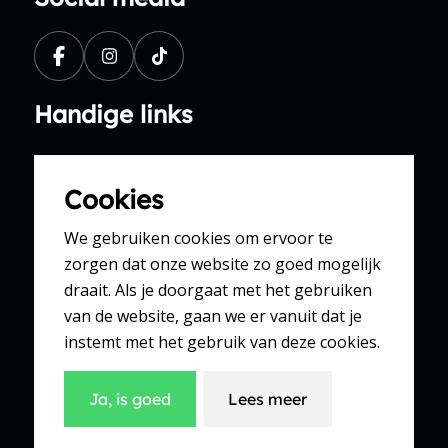
Handige links
Aanbiedingen
Cookies
Vacatures
Spaarsysteem
We gebruiken cookies om ervoor te
zorgen dat onze website zo goed mogelijk
Contact
draait. Als je doorgaat met het gebruiken
Webshop
van de website, gaan we er vanuit dat je
instemt met het gebruik van deze cookies.
Winkel Ederveen
Hoofdweg 230
Ja, is goed
Lees meer
6744 WR Ederveen