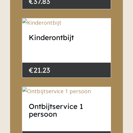
€37.83
Kinderontbijt
€21.23
Ontbijtservice 1
persoon