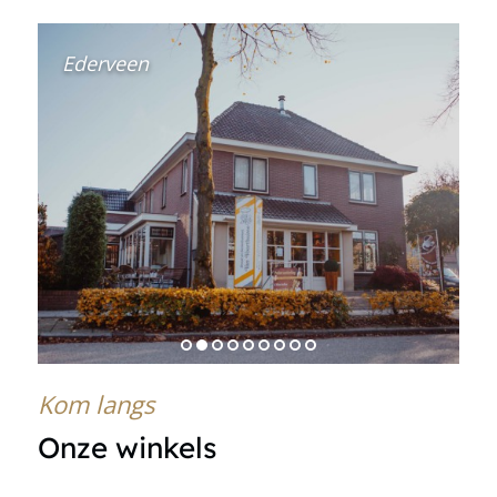
Ederveen
1
2
3
4
5
6
7
8
9
Kom langs
Onze winkels